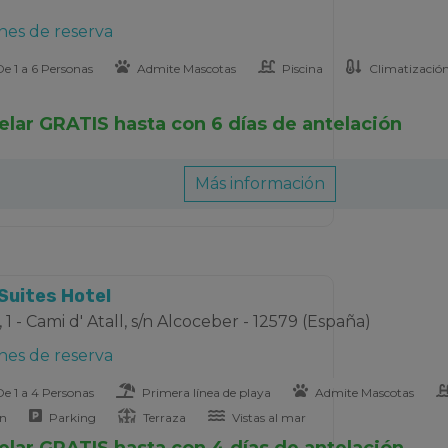
nes de reserva
e 1 a 6 Personas
Admite Mascotas
Piscina
Climatizació
elar GRATIS hasta con 6 días de antelación
Más información
Suites Hotel
1 - Cami d' Atall, s/n Alcoceber - 12579 (España)
nes de reserva
e 1 a 4 Personas
Primera línea de playa
Admite Mascotas
ón
Parking
Terraza
Vistas al mar