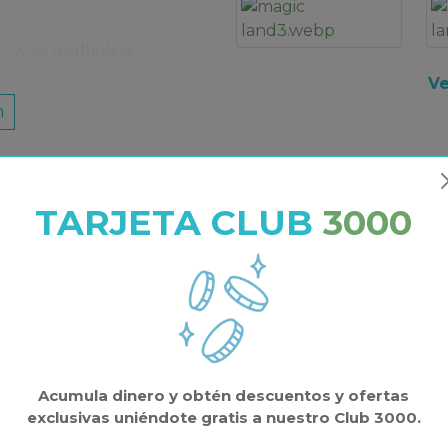
 ¡y se multiplica!
Ve
racciones de
Magic World
n
o diseñado para divertirse,
. Carruseles, mini karts,
para todas las edades y
cer de tus vacaciones una
TARJETA CLUB
3000
ic Land Park?
RIÓN
 HUÉSPEDES
 las edades!)
s beneficios acumulando saldo en tu cuenta.
aventura para reír sin parar.
 como el encantador Jardín
 por reserva
s, con nuestra simpática
 inmediato
Acumula dinero y obtén descuentos y ofertas
s exclusivas
exclusivas uniéndote gratis a nuestro Club 3000.
can emociones fuertes: