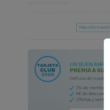
quienes más quieres?
En
Magic Land Park
, esa emoción vuelve…
Te damos la bienvenida al parque de at
Más informació
Resort
en
Oropesa del Mar
: un espaci
emocionarse y desconectar del día a día
camas elásticas, cine, atracciones 
espectáculos mágicos te esperan para ha
experiencia inolvidable.
¿Qué encontrarás en Mag
UN BUEN ANFIT
PREMIA A SUS
Atracciones para todos los gustos (¡y todas
Disfruta de nuestro
Mini karts, camas elásticas y pistas de 
Cine, espectáculos y shows familiares
3% de reembolso
Encantado o La Casa de las Mascota
5€ de descuento
mascota Magbit.
Ofertas y ventaja
Zonas de feria para quienes bus