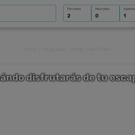
Personas
Mascotas
Aparta
Inicio
Escapadas
Magic Land Park
ándo disfrutarás de tu esc