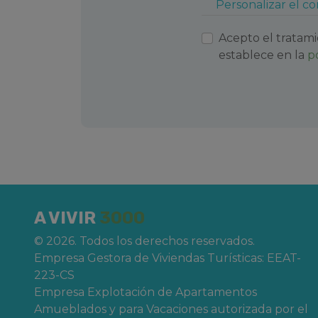
Personalizar el c
viaje previamente.
¡No te quedes sin plaza! Aforo limitado.
Acepto el tratami
establece en la
p
Haz tu reserva ahora y benefíciate de nues
A VIVIR
3000
© 2026. Todos los derechos reservados.
Empresa Gestora de Viviendas Turísticas: EEAT-
223-CS
Empresa Explotación de Apartamentos
Amueblados y para Vacaciones autorizada por el