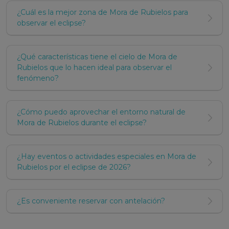
facilitando el acceso a paisajes naturales y sitios de
¿Cuál es la mejor zona de Mora de Rubielos para
interés cultural de la región.
observar el eclipse?
Una experiencia turística completa
¿Qué características tiene el cielo de Mora de
Optar por un alojamiento en Mora de Rubielos
Rubielos que lo hacen ideal para observar el
significa tener una base perfecta para descubrir la
fenómeno?
región. Disfruta de la serenidad del Maestrazgo, las
emocionantes actividades al aire libre y la
¿Cómo puedo aprovechar el entorno natural de
oportunidad de conocer a fondo una de las zonas
Mora de Rubielos durante el eclipse?
más encantadoras de España.
Qué visitar y ver en Mora de Rubielos
¿Hay eventos o actividades especiales en Mora de
Rubielos por el eclipse de 2026?
Mora de Rubielos, situada en la provincia de Teruel,
es un destino ideal para quienes buscan durante sus
vacaciones en Teruel
una combinación de historia,
¿Es conveniente reservar con antelación?
cultura y naturaleza. Una visita imprescindible es el
Castillo de Mora de Rubielos, una fortaleza medieval