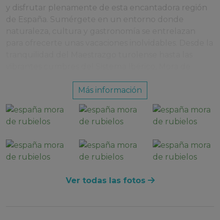
y disfrutar plenamente de esta encantadora región
de España. Sumérgete en un entorno donde
naturaleza, cultura y gastronomía se entrelazan
para ofrecerte unas vacaciones inolvidables. Desde la
tranquilidad del Maestrazgo turolense hasta las
vibrantes cumbres del Sistema Ibérico, Mora de
Rubielos es un destino lleno de belleza y aventura.
Más información
Hoteles y apartamentos en Mora de
Rubielos
Reservar un hotel o apartamento en Mora de
Rubielos te permite vivir de cerca la magia de esta
región, brindándote la comodidad de un hogar fuera
de casa. Elegir alojamiento en Mora de Rubielos te da
la flexibilidad de planificar tu viaje a tu ritmo, ya sea
Ver todas las fotos
explorando las montañas turolenses, degustando la
deliciosa gastronomía local o sumergiéndote en la
rica cultura de la zona.