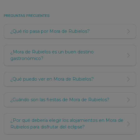
Alojamientos en Mora de Rubielos para
todas las preferencias
PREGUNTAS FRECUENTES
En Mora de Rubielos, encontrarás hoteles y otros
¿Qué río pasa por Mora de Rubielos?
tipos de alojamiento que se adaptan a todas las
necesidades y preferencias. Desde acogedores
refugios turísticos para parejas hasta amplios
¿Mora de Rubielos es un buen destino
gastronómico?
espacios para familias o grupos de amigos, nuestras
opciones garantizan una experiencia auténtica y
confortable.
¿Qué puedo ver en Mora de Rubielos?
Alojamiento pet-friendly en Mora de
Rubielos
¿Cuándo son las fiestas de Mora de Rubielos?
Muchos de nuestros apartamentos y hoteles en
Mora de Rubielos aceptan mascotas, por lo que tu
¿Por qué debería elegir los alojamientos en Mora de
fiel compañero también puede disfrutar de esta
Rubielos para disfrutar del eclipse?
aventura. Además, nuestras opciones de alquiler
vacacional están situadas cerca del Sistema Ibérico,