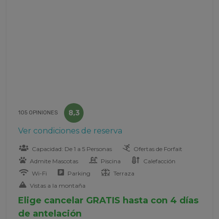
8,3
105 OPINIONES
Ver condiciones de reserva
Capacidad: De 1 a 5 Personas
Ofertas de Forfait
Admite Mascotas
Piscina
Calefacción
Wi-Fi
Parking
Terraza
Vistas a la montaña
Elige cancelar GRATIS hasta con 4 días
de antelación