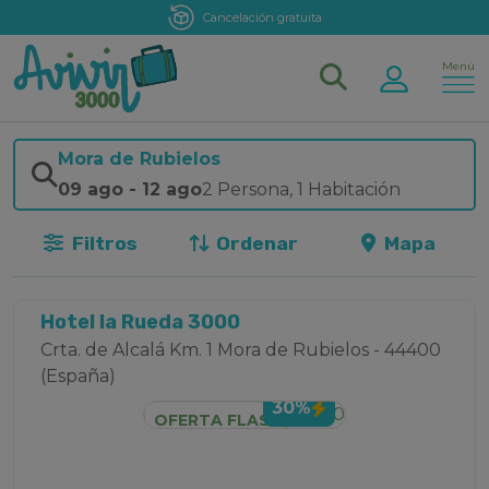
Cancelación gratuita
Menú
Mora de Rubielos
09 ago
-
12 ago
2 Persona
,
1 Habitación
Filtros
Ordenar
Mapa
Hotel la Rueda 3000
Crta. de Alcalá Km. 1 Mora de Rubielos - 44400
(España)
30%
OFERTA FLASH