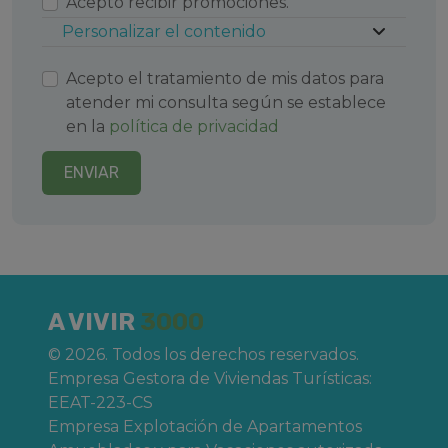
Acepto recibir promociones.
escapada estelar. Despierta entre montañas, respira
Personalizar el contenido
aire puro y prepárate para vivir un espectáculo
cósmico irrepetible desde un entorno sin
Acepto el tratamiento de mis datos para
contaminación lumínica.
atender mi consulta según se establece
en la
política de privacidad
Ya sea en pareja, en familia o con amigos, aquí
disfrutarás del
eclipse de 2026
en todo su
ENVIAR
esplendor, acompañado de tranquilidad, buena
gastronomía y actividades en la naturaleza.
A VIVIR
3000
© 2026. Todos los derechos reservados.
Empresa Gestora de Viviendas Turísticas:
EEAT-223-CS
Empresa Explotación de Apartamentos