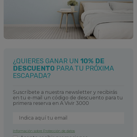
tradicionales y detenerse en alguno de los bares y
restaurantes locales para degustar la gastronomía
típica aragonesa. Este encantador rincón del pueblo
es ideal para relajarse y disfrutar del ambiente
tranquilo y acogedor de Mora de Rubielos.
Hotel La Rueda 3000: Ideal para disfrutar
del Eclipse 2026
¿QUIERES GANAR UN
10% DE
El 12 de agosto de 2026 viviremos uno de los
DESCUENTO
PARA TU PRÓXIMA
fenómenos astronómicos más impactantes de las
ESCAPADA?
últimas décadas: un
eclipse solar total
visible desde
varios puntos de España… ¡y
Mora de Rubielos
será
Suscríbete a nuestra newsletter y recibirás
uno de los lugares privilegiados para disfrutarlo! ¿Y
en tu e-mail un código de descuento para tu
qué mejor forma de vivir esta experiencia única que
primera reserva en A Vivir 3000
desde el corazón de la naturaleza, con todas las
comodidades y servicios del
Hotel La Rueda 3000
?
Situado en plena sierra de Gúdar-Javalambre,
Información sobre Protección de datos
nuestro hotel es el refugio perfecto para una