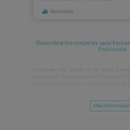
Alcoceber
Descubre los mejores apartamen
Peñíscola
Peñíscola
está situada en la bonita
Costa
provincia de Castellón (en la Comunidad Va
kilómetros de Castellón y a 150 kilómetros de 
En esta localidad, el mar y la naturaleza 
precioso y original paisaje. La zona de Peñí
Más informació
de playas y calas bañadas por las cálidas agu
ellas, destaca la playa Norte, que es la más 
localidad. Es una enorme y bonita playa, l