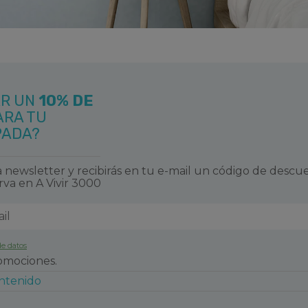
AR UN
10% DE
ARA TU
PADA?
 newsletter y recibirás en tu e-mail un código de descu
rva en A Vivir 3000
de datos
romociones.
ontenido