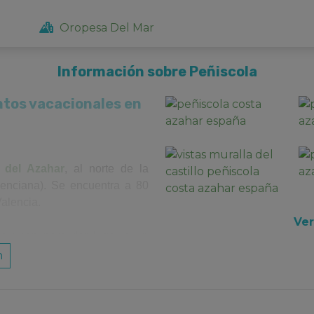
Oropesa Del Mar
Información sobre Peñiscola
tos vacacionales en
 del Azahar
, al norte de la
lenciana). Se encuentra a 80
Valencia.
Ver
se unen para dar lugar a un
scola cuenta con una quincena
n
as del Mar Mediterráneo. Entre
próxima al casco antiguo de la
ocalizada en un espectacular