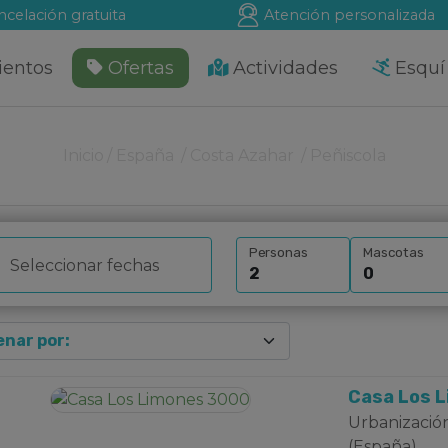
ncelación gratuita
Atención personalizada
ientos
Ofertas
Actividades
Esquí
Inicio
España
Costa Azahar
Peñiscola
Personas
Mascotas
Casa Los 
Urbanización
(España)