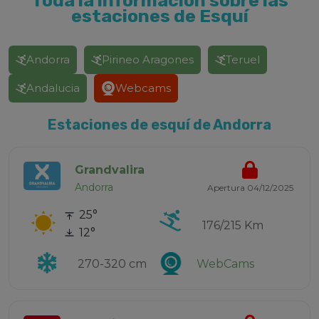
Toda la información sobre las
estaciones de Esquí
Andorra
Pirineo Aragones
Teruel
Andalucia
Webcams
Estaciones de esquí de Andorra
Grandvalira
Andorra
Apertura 04/12/2025
25°
176/215 Km
12°
270-320 cm
WebCams