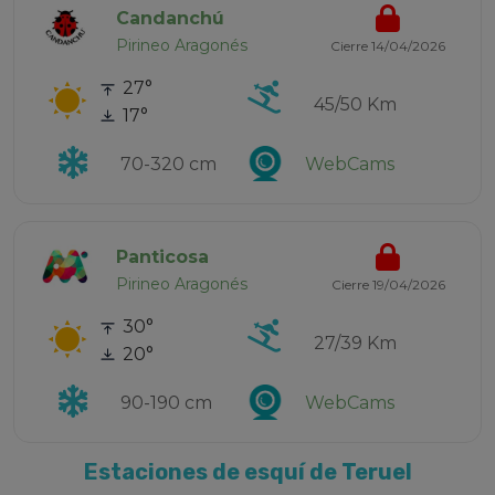
Candanchú
Pirineo Aragonés
Cierre 14/04/2026
27°
45/50 Km
17°
70-320 cm
WebCams
Panticosa
Pirineo Aragonés
Cierre 19/04/2026
30°
27/39 Km
20°
90-190 cm
WebCams
Estaciones de esquí de Teruel