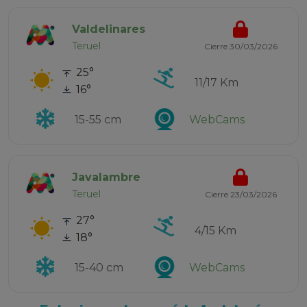
Valdelinares
Teruel
Cierre 30/03/2026
25°
11/17 Km
16°
15-55 cm
WebCams
Javalambre
Teruel
Cierre 23/03/2026
27°
4/15 Km
18°
15-40 cm
WebCams