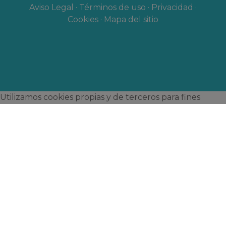
Aviso Legal
·
Términos de uso
·
Privacidad
·
Cookies
·
Mapa del sitio
Utilizamos cookies propias y de terceros para fines
estrictamente funcionales, permitiendo la navegación
en la web, así como para fines analíticos, para mostrarte
publicidad, optimizar la web y para poder valorar las
opiniones de los productos adquiridos por los usuarios.
Para administrar o deshabilitar estas cookies haz click en
Configuración de Cookies. Puedes obtener más
información en nuestra
Política de Cookies
. Pulsa el
botón Aceptar Cookies para confirmar que has leído y
aceptado la información presentada.