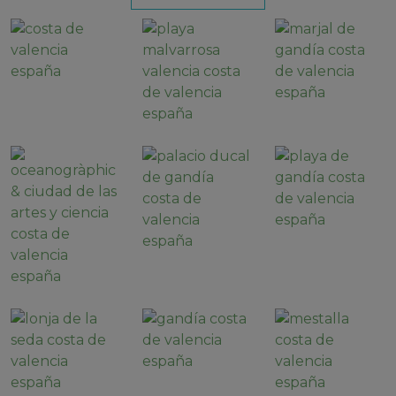
paisaje naranja valenciano pone a tu disposición
localidades como
Bellreguard
,
Gandía
y por
supuesto la ciudad de
Valencia
. La ubicación de
cada una de ellas viene a ser perfecta ya que la
cercanía permite la visita de cada una de ellas en
función de tu propio gusto. La ciudad de Valencia es
sin duda alguna un punto de obligada visita bien sea
en cuanto a ocio o por querer recorrer los
monumentos y atracciones culturales de la ciudad.
Destaca el imponente
Oceanogràphic
,
la
Ciudad de
las Artes y las Ciencias
,
la Lonja de la Seda
,
el
Bioparc
,
el Estadio de Mestalla
…un sinfín de recursos
y de experiencias a ganar.
Nos encontramos en el territorio de las Fallas y sobre
todo de las paellas, por lo que la Costa de Valencia
ofrece una amplia oferta gastronómica de la zona
que tendrás que degustar sí o sí. Cuenta con
diversos restaurantes, bares, chiringuitos…todo lo