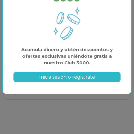
¿Qué alojamientos en la Costa de Valencia son
ideales para parejas?
¿Todos los alojamientos en la Costa de Valencia
admiten mascotas?
Acumula dinero y obtén descuentos y
ofertas exclusivas uniéndote gratis a
¿Qué tipos de alojamientos están disponibles en la
nuestro Club 3000.
Costa de Valencia?
Inicia sesión o registrate
¿Cuáles son las zonas más populares para alquilar un
alojamiento en la Costa de Valencia?