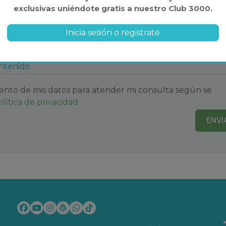
ás comer y cenar
exclusivas uniéndote gratis a nuestro Club 3000.
antes.
Inicia sesión o registrate
ada. Descubrirás
de datos
a disfrutar unas vacaciones
romociones.
ontenido
Costa Dorada
ofrecemos
cuantos aquí:
ento de mis datos para atender mi consulta según se
olítica de privacidad
ENVI
Costa Dorada
a
en Costa Dorada
 Costa Dorada
da