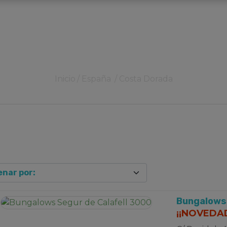
Inicio
España
Costa Dorada
Bungalows 
¡¡NOVEDAD