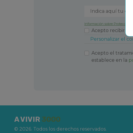
pero si eres más de cocina conocida, podr
igualmente en la amplia oferta de restaur
Deja de pensártelo y visita ya la Costa Dor
Información sobre Protección 
localidades llenas de sol esperándote par
Acepto recibir p
perfectas.
Personalizar el c
Además, en nuestros
apartamentos en 
todo tipo de servicios, te contamos unos 
Acepto el tratami
establece en la
p
Apartamentos que admiten animales en 
Apartamentos con piscina en Costa Dorad
Apartamentos en primera línea de playa 
Apartamentos con aire acondicionado en
A VIVIR
3000
Apartamentos con parking en Costa Dora
© 2026. Todos los derechos reservados.