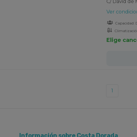
C/ David de 
Ver condicio
Capacidad: D
Climatizaci
Elige canc
1
Información sobre Costa Dorada