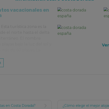
tos vacacionales en
a
sta turística zona es la
de el norte hasta el delta
diterráneo. El nombre
playas bajo la luz del sol y
Ver
n más de 60 playas. La
on la Costa Maresme de
 Azahar de Castellón.
n
Cambrils
o la ciudad de
as localidades de esta
 sus principales
atractivos
 parque de atracciones
lucinar con la historia
ndo su Anfiteatro o la
stas en Costa Dorada?
¿Cómo elegir el mejor aloj
atural de la Sierra de