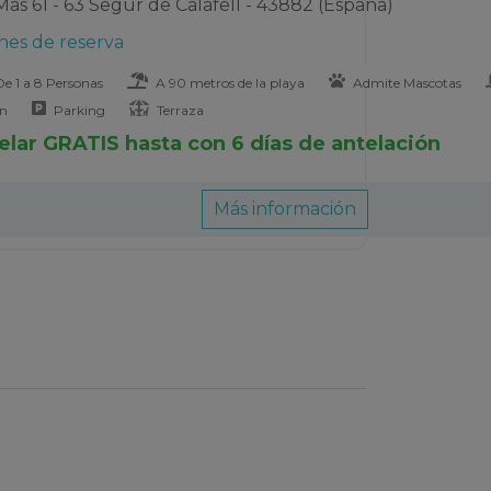
Mas 61 - 63 Segur de Calafell - 43882 (España)
nes de reserva
e 1 a 8 Personas
A 90 metros de la playa
Admite Mascotas
ón
Parking
Terraza
elar GRATIS hasta con 6 días de antelación
Más información