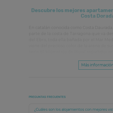
Descubre los mejores apartamen
Costa Dorad
En catalán conocida como Costa Daurada. E
parte de la costa de Tarragona que va des
del Ebro, toda ella bañada por el Mar Me
viene del precioso color de la arena de sus 
tiene 81 kilómetros de litoral repartidos e
Costa Dorada
linda por su parte norte c
Barcelona y por su parte sur con la Costa
Más informació
En ella destacan localidades como Salou,
Tarragona. No hay mucha distancia entre l
Costa por lo que es fácil visitar muchos de
turísticos
. Podrás disfrutar del increíble
PREGUNTAS FRECUENTES
PortAventura World situado en Vila-seca, a
que recorre las calles de Tarragona visita
¿Cuáles son los alojamientos con mejores vi
Antigua Audiencia, pasear por el Parque N