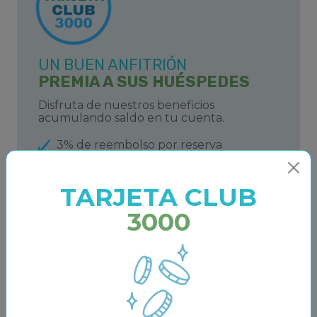
UN BUEN ANFITRIÓN
PREMIA A SUS HUÉSPEDES
Disfruta de nuestros beneficios
acumulando saldo en tu cuenta.
3% de reembolso por reserva
5€ de descuento inmediato
Ofertas y ventajas exclusivas
TARJETA CLUB
3000
QUIERO DARME DE ALTA