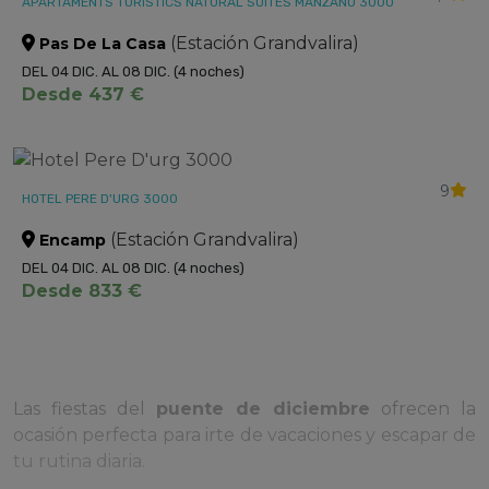
APARTAMENTS TURISTICS NATURAL SUITES MANZANO 3000
(Estación Grandvalira)
Pas De La Casa
DEL 04 DIC. AL 08 DIC.
(4 noches)
Desde 437 €
9
HOTEL PERE D'URG 3000
(Estación Grandvalira)
Encamp
DEL 04 DIC. AL 08 DIC.
(4 noches)
Desde 833 €
Las fiestas del
puente de diciembre
ofrecen la
ocasión perfecta para irte de vacaciones y escapar de
tu rutina diaria.