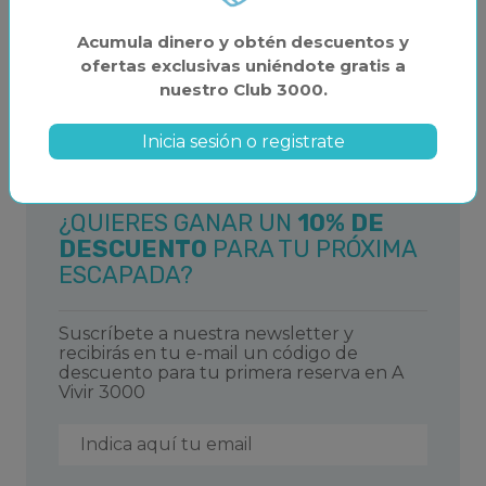
Acumula dinero y obtén descuentos y
ofertas exclusivas uniéndote gratis a
nuestro Club 3000.
Inicia sesión o registrate
¿QUIERES GANAR UN
10% DE
DESCUENTO
PARA TU PRÓXIMA
ESCAPADA?
Suscríbete a nuestra newsletter y
recibirás en tu e-mail un código de
descuento para tu primera reserva en A
Vivir 3000